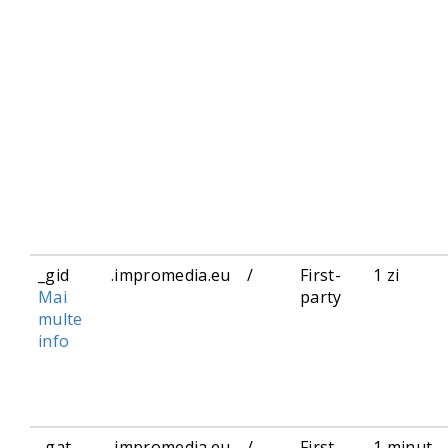
_gid
.impromedia.eu
/
First-
1 zi
Mai
party
multe
info
_gat
.impromedia.eu
/
First-
1 minut