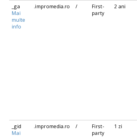
_ga
.impromedia.ro
/
First-
2 ani
Mai
party
multe
info
_gid
.impromedia.ro
/
First-
1 zi
Mai
party