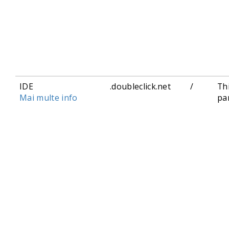
IDE
.doubleclick.net
/
Th
Mai multe info
pa