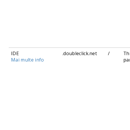
IDE
.doubleclick.net
/
Th
Mai multe info
pa