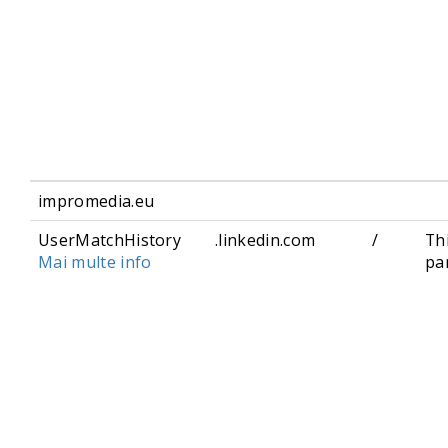
impromedia.eu
UserMatchHistory
.linkedin.com
/
Th
Mai multe info
pa