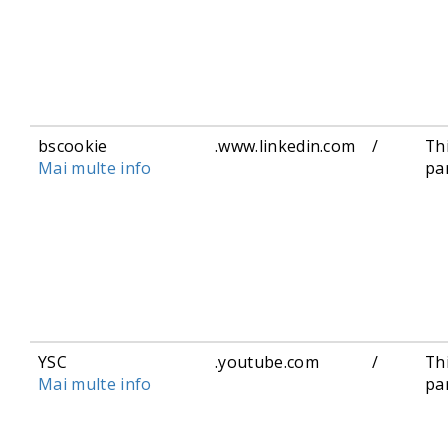
bscookie
.www.linkedin.com
/
Th
Mai multe info
pa
YSC
.youtube.com
/
Th
Mai multe info
pa