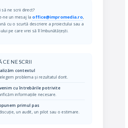
 să ne scrii direct?
office@impromedia.ro
e-ne un mesaj la
,
nă cu o scurtă descriere a proiectului sau a
ului pe care vrei să îl îmbunătățești.
 CE NE SCRII
alizăm contextul
țelegem problema și rezultatul dorit.
venim cu întrebările potrivite
arificăm informațiile necesare.
opunem primul pas
discuție, un audit, un pilot sau o estimare.