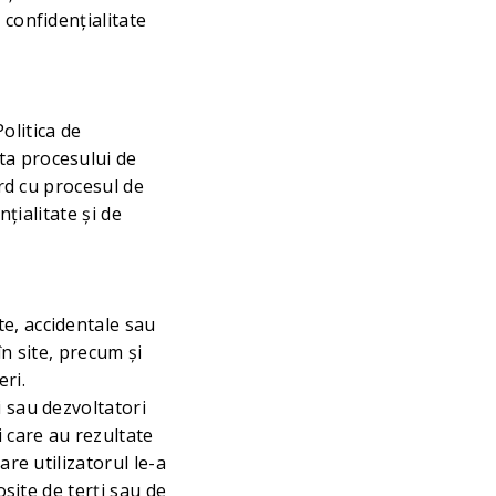
 confidențialitate
olitica de
ta procesului de
ord cu procesul de
nțialitate și de
te, accidentale sau
în site, precum și
eri.
i sau dezvoltatori
i care au rezultate
are utilizatorul le-a
osite de terți sau de