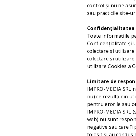
control și nu ne asum
sau practicile site-ur
Confidențialitatea
Toate informațiile p
Confidențialitate și
colectare și utilizar
colectare și utilizare
utilizare Cookies a 
Limitare de respon
IMPRO-MEDIA SRL nu s
nu) ce rezultă din ut
pentru erorile sau om
IMPRO-MEDIA SRL (sau 
web) nu sunt responsa
negative sau care îi 
folosit și au condus l