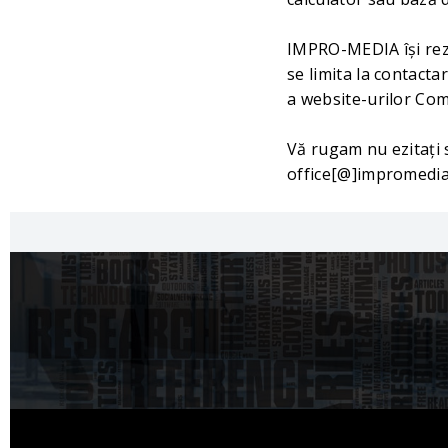
IMPRO-MEDIA își reze
se limita la contacta
a website-urilor Com
Vă rugam nu ezitați 
office[@]impromedia