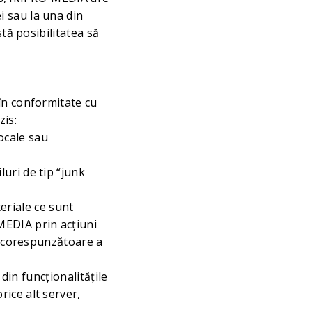
i sau la una din
stă posibilitatea să
în conformitate cu
zis:
locale sau
uri de tip “junk
teriale ce sunt
MEDIA prin acțiuni
ea corespunzătoare a
 din funcționalitățile
ice alt server,