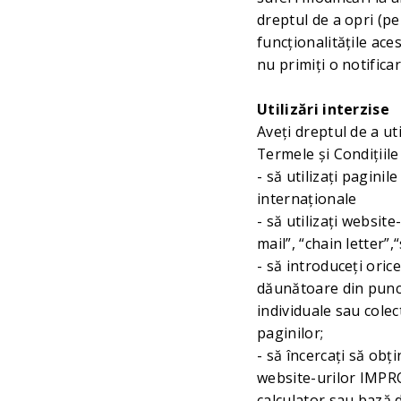
dreptul de a opri (p
funcționalitățile ace
nu primiți o notifica
Utilizări interzise
Aveți dreptul de a u
Termele și Condițiile
- să utilizați paginil
internaționale
- să utilizați websi
mail”, “chain letter”,
- să introduceți orice
dăunătoare din punct
individuale sau colec
paginilor;
- să încercați să obți
website-urilor IMPRO
calculator sau bază 