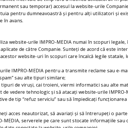
ermanent sau temporar) accesul la website-urile Companie
stuia pentru dumneavoastră și pentru alți utilizatori și exi
re în avans.
tiliza website-urile IMPRO-MEDIA numai în scopuri legale, 
 aplicate de către Companie. Sunteți de acord că este inter
e acestor website-uri în scopuri care încalcă legile statale, 
te-urile IMPRO-MEDIA pentru a transmite reclame sau e-mail
“spam” sau alte tipuri similare;
 tipuri de viruși, cai troieni, viermi informatici sau alte ma
 de vedere tehnologic și să atacați website-urile IMPRO-
tive de tip “refuz serviciu” sau să împiedicați funcționar
neți acces neautorizat, să avariați și să întrerupeți o parte
-MEDIA, serverele pe care sunt stocate informațiile sau or
de date conectate la website-urile companiei;