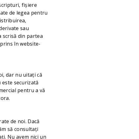
ripturi, fișiere
rate de legea pentru
istribuirea,
 derivate sau
 scrisă din partea
rins în website-
, dar nu uitați că
 este securizată
mercial pentru a vă
tora.
rate de noi. Dacă
ndăm să consultați
tați. Nu avem nici un