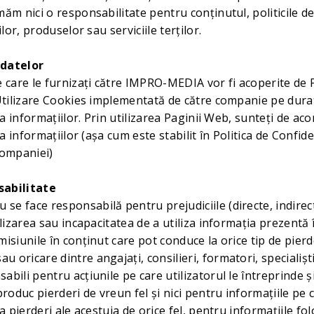
ăm nici o responsabilitate pentru conținutul, politicile de
ilor, produselor sau serviciile terților.
 datelor
e care le furnizați către IMPRO-MEDIA vor fi acoperite de P
 Utilizare Cookies implementată de către companie pe dura
e a informațiilor. Prin utilizarea Paginii Web, sunteți de ac
 a informațiilor (așa cum este stabilit în Politica de Confide
Companiei)
sabilitate
e face responsabilă pentru prejudiciile (directe, indirec
ilizarea sau incapacitatea de a utiliza informația prezentă 
isiunile în conținut care pot conduce la orice tip de pierd
oricare dintre angajați, consilieri, formatori, specialișt
bili pentru acțiunile pe care utilizatorul le întreprinde ș
produc pierderi de vreun fel și nici pentru informațiile pe c
a pierderi ale acestuia de orice fel, pentru informațiile fol