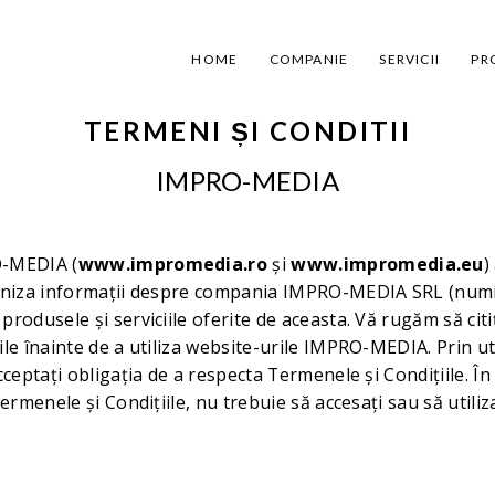
HOME
COMPANIE
SERVICII
PR
TERMENI ȘI CONDITII
IMPRO-MEDIA
O-MEDIA (
www.impromedia.ro
și
www.impromedia.eu
)
urniza informații despre compania IMPRO-MEDIA SRL (numi
rodusele și serviciile oferite de aceasta. Vă rugăm să citiț
le înainte de a utiliza website-urile IMPRO-MEDIA. Prin ut
cceptați obligația de a respecta Termenele și Condițiile. În
Termenele și Condițiile, nu trebuie să accesați sau să utiliz