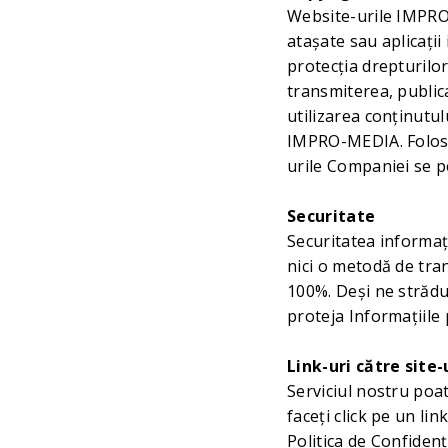
Website-urile IMPRO-
atașate sau aplicați
protecția drepturilor
transmiterea, public
utilizarea conţinutu
IMPRO-MEDIA. Folosi
urile Companiei se p
Securitate
Securitatea informaț
nici o metodă de tra
100%. Deși ne strădu
proteja Informațiile
Link-uri către site
Serviciul nostru poa
faceți click pe un lin
Politica de Confidenți