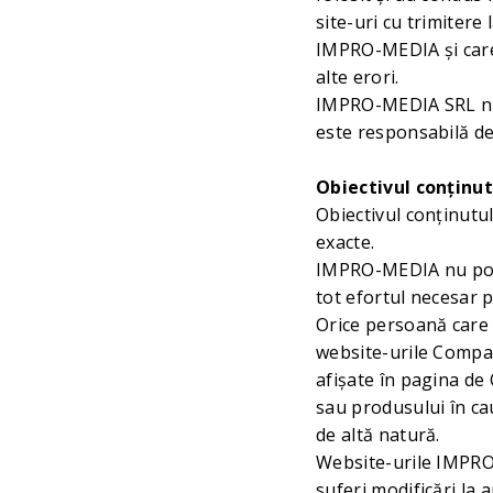
site-uri cu trimitere
IMPRO-MEDIA și care 
alte erori.
IMPRO-MEDIA SRL nu 
este responsabilă de
Obiectivul conținu
Obiectivul conţinutu
exacte.
IMPRO-MEDIA nu poat
tot efortul necesar 
Orice persoană care 
website-urile Compa
afişate în pagina de 
sau produsului în cau
de altă natură.
Website-urile IMPRO-
suferi modificări la 