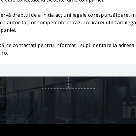
rvă dreptul de a iniția acțiuni legale corespunzătoare, in
rea autorităților competente în cazul oricărei utilizări ile
paniei.
să ne contactați pentru informații suplimentare la adresa 
.ro.