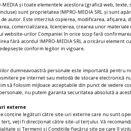
MEDIA și toate elementele acestora (grafică web, texte, sc
i incluse) sunt proprietatea IMPRO-MEDIA SRL și sunt apă
 de autor. Este interzisă copierea, modificarea, afişarea, d
area, comercializarea, licenţierea, crearea unor materiale
lui website-urilor Companiei în orice scop fară confirmarea
rea fără acordul IMPRO-MEDIA SRL a oricărui element cup
edepsește conform legilor in vigoare.
iilor dumneavoastră personale este importantă pentru noi
nsmitere pe internet sau metodă de stocare electronică nu
im să folosim mijloace acceptabile din punct de vedere co
 personale, nu putem garanta securitatea absolută a aces
-uri externe
te conține legături către site-uri externe care nu sunt ope
k terț, veți fi direcționat către site-ul terțului. Vă recoma
alitate și Termenii și Condițiile fiecărui site pe care îl vizi