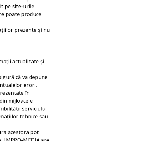
t pe site-urile
are poate produce
iilor prezente și nu
aţii actualizate şi
sigură că va depune
ntualelor erori.
prezentate în
in mijloacele
bilităţii serviciului
rmaţiilor tehnice sau
ura acestora pot
plus, IMPRO-MEDIA are