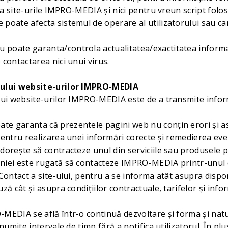
 la site-urile IMPRO-MEDIA și nici pentru vreun script folosi
poate afecta sistemul de operare al utilizatorului sau c
poate garanta/controla actualitatea/exactitatea informaț
 contactarea nici unui virus.
tului website-urilor IMPRO-MEDIA
lui website-urilor IMPRO-MEDIA este de a transmite inform
e garanta că prezentele pagini web nu conţin erori şi a
pentru realizarea unei informări corecte şi remedierea eve
doreşte să contracteze unul din serviciile sau produsele 
niei este rugată să contacteze IMPRO-MEDIA printr-unul d
Contact a site-ului, pentru a se informa atât asupra disponi
ză cât şi asupra condiţiilor contractuale, tarifelor şi info
MEDIA se află într-o continuă dezvoltare și forma și nat
anumite intervale de timp fără a notifica utilizatorul. În 